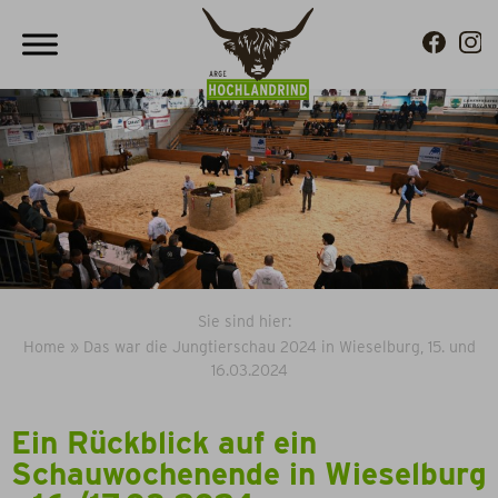
Sie sind hier:
Home
»
Das war die Jungtierschau 2024 in Wieselburg, 15. und
16.03.2024
Ein Rückblick auf ein
Schauwochenende in Wieselburg