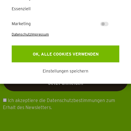
Essenziell
Erhalten Sie Aktuelles, Events & mehr direkt in Ihr
Postfach.
Marketing
Datenschutz
Impressum
OK, ALLE COOKIES VERWENDEN
Einstellungen speichern
Ich akzeptiere die Datenschutzbestimmungen zum
Erhalt des Newsletters.