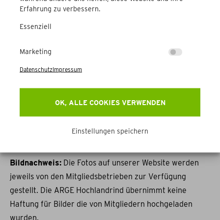
Erfahrung zu verbessern.
ähnlichem. Für illegale, fehlerhafte oder unvollständige
Essenziell
Inhalte und insbesondere für Schäden, die aus der
Nutzung oder Nichtnutzung solcherart dargebotener
Marketing
Informationen entstehen, haftet allein der Anbieter der
Seite, auf welche verwiesen wurde, nicht derjenige, der
Datenschutz
Impressum
über Links auf die jeweilige Veröffentlichung lediglich
verweist.
OK, ALLE COOKIES VERWENDEN
Einstellungen speichern
Urheber- und Kennzeichenrecht
Bildnachweis:
Die Fotos auf unserer Website werden
jeweils von den Mitgliedsbetrieben zur Verfügung
gestellt. Die ARGE Hochlandrind übernimmt keine
Haftung für Bilder die von Mitgliedern hochgeladen
wurden.