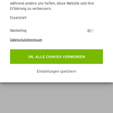
während andere uns helfen, diese Website und Ihre
Erfahrung zu verbessern.
Schlachtochsen und
Essenziell
Altkühe zu verkaufen
Mehr Informationen
Marketing
Datenschutz
Impressum
Niederösterre
Schlachtti
VERKA
ich
er
UF
OK, ALLE COOKIES VERWENDEN
Einstellungen speichern