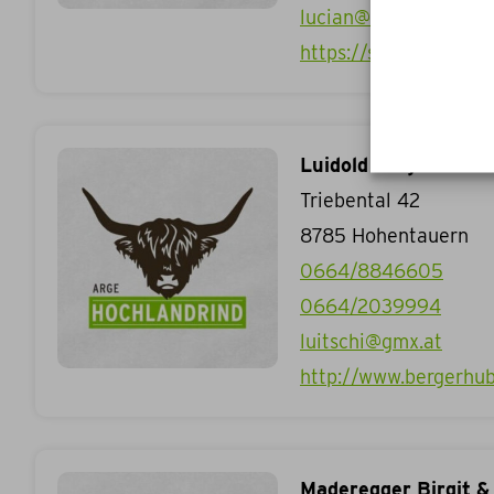
lucian@stadtkrug.at
https://stadtkrug.at
Luidold Siegfried &
Triebental 42
8785
Hohentauern
0664/8846605
0664/2039994
luitschi@gmx.at
http://www.bergerhub
Maderegger Birgit &