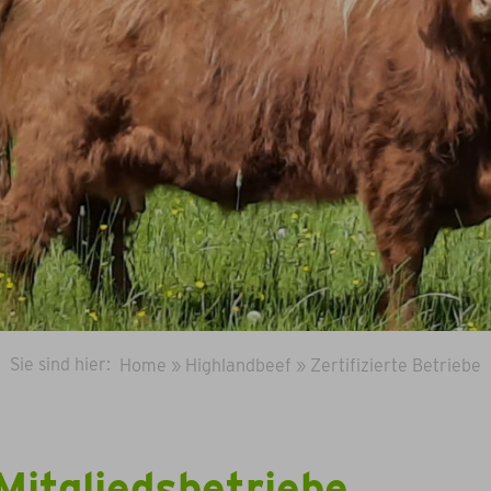
Sie sind hier:
Home
»
Highlandbeef
»
Zertifizierte Betriebe
Mitgliedsbetriebe