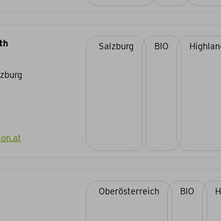
th
Salzburg
BIO
lzburg
t
on.at
Oberösterreich
BIO