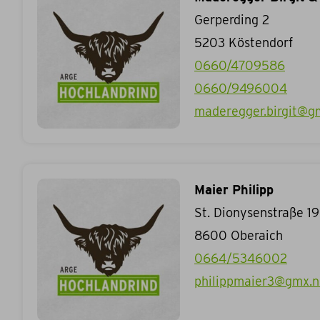
Gerperding 2
5203
Köstendorf
0660/4709586
0660/9496004
maderegger.birgit@g
Maier Philipp
St. Dionysenstraße 19
8600
Oberaich
0664/5346002
philippmaier3@gmx.n