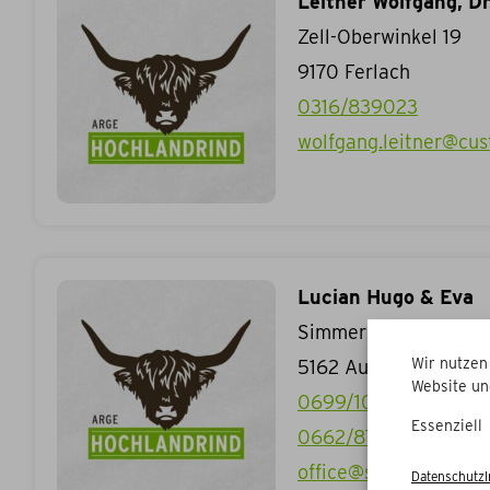
Leitner Wolfgang, Dr
Zell-Oberwinkel 19
9170
Ferlach
0316/839023
wolfgang.leitner@cus
Lucian Hugo & Eva
Simmerstatt 6
Wir nutzen
5162
Au
Website un
0699/10133630
Essenziell
0662/87354554
office@stadtkrug.at
Datenschutz