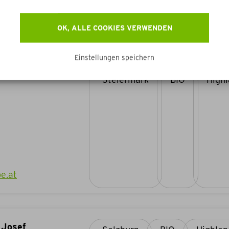
OK, ALLE COOKIES VERWENDEN
Einstellungen speichern
 Marianne
Steiermark
BIO
e.at
 Josef