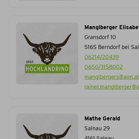
Manglberger Elisabe
Gransdorf 10
5165
Berndorf bei Sa
06214/20439
0650/3158002
manglbergers@aon.a
rainer.manglberger@a
Mathe Gerald
Salnau 29
4161
Salnau