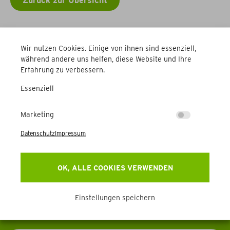
Zurück zur Übersicht
Weitere Betriebe
Wir nutzen Cookies. Einige von ihnen sind essenziell,
während andere uns helfen, diese Website und Ihre
Erfahrung zu verbessern.
Essenziell
Marketing
Newsletter
Datenschutz
Impressum
Erhalten Sie Aktuelles, Events & mehr direkt in Ihr
OK, ALLE COOKIES VERWENDEN
Postfach.
Einstellungen speichern