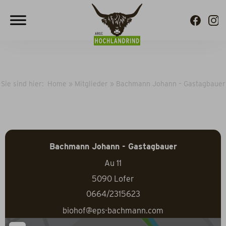
Sie sind hier:
Home
»
Mitglieder
»
Bachmann Johann – Gastagbauer
Bachmann Johann - Gastagbauer
Au 11
5090
Lofer
0664/2315623
biohof@eps-bachmann.com