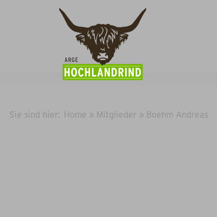
Sie sind hier:
Home
»
Mitglieder
»
Boehm Andreas