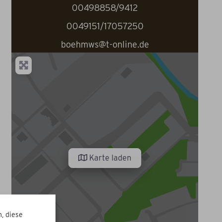
00498858/9412
0049151/17057250
boehmws@t-online.de
Karte laden
, diese