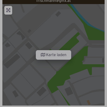
frischmann@gmx.at
Karte laden