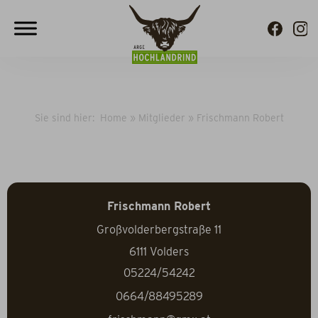
Sie sind hier:
Home
»
Mitglieder
»
Frischmann Robert
Frischmann Robert
Großvolderbergstraße 11
6111
Volders
05224/54242
0664/88495289