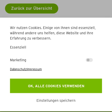
Zurück zur Übersicht
Weitere Betriebe
Wir nutzen Cookies. Einige von ihnen sind essenziell,
während andere uns helfen, diese Website und Ihre
Erfahrung zu verbessern.
Essenziell
Marketing
Datenschutz
Impressum
Newsletter
Erhalten Sie Aktuelles, Events & mehr direkt in Ihr
OK, ALLE COOKIES VERWENDEN
Postfach.
Einstellungen speichern