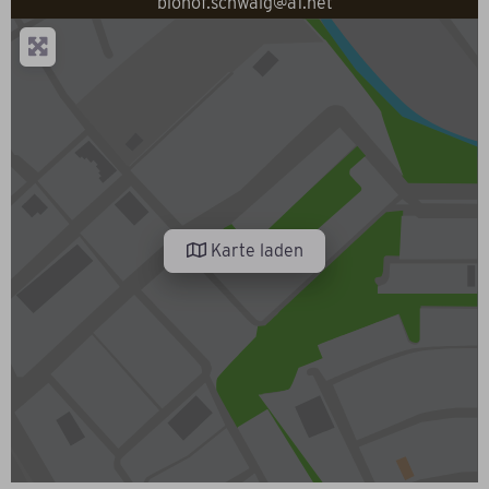
biohof.schwaig@a1.net
Karte laden