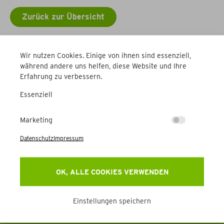
Zurück zur Übersicht
Weitere Betriebe
Wir nutzen Cookies. Einige von ihnen sind essenziell,
während andere uns helfen, diese Website und Ihre
Erfahrung zu verbessern.
Essenziell
Marketing
Datenschutz
Impressum
Newsletter
Erhalten Sie Aktuelles, Events & mehr direkt in Ihr
OK, ALLE COOKIES VERWENDEN
Postfach.
Einstellungen speichern