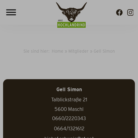
Sie sind hier:
Home
»
Mitglieder
»
Gell Simon
Gell Simon
Talblickstraße 21
5600
Maschl
0660/2220343
0664/1321612