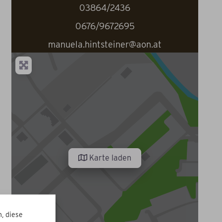
03864/2436
0676/9672695
manuela.hintsteiner@aon.at
Karte laden
, diese