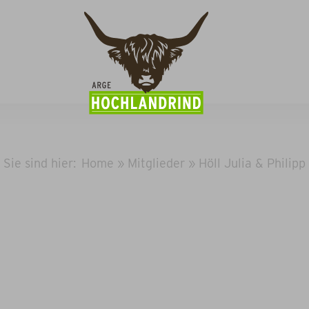
Sie sind hier:
Home
»
Mitglieder
»
Höll Julia & Philipp