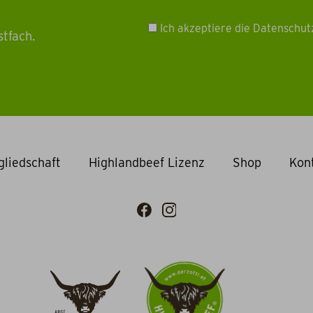
Ich akzeptiere die Datenschu
stfach.
gliedschaft
Highlandbeef Lizenz
Shop
Kon