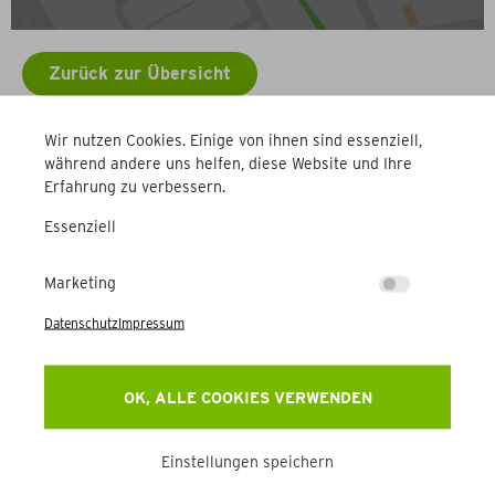
Zurück zur Übersicht
Wir nutzen Cookies. Einige von ihnen sind essenziell,
Weitere Betriebe
während andere uns helfen, diese Website und Ihre
Erfahrung zu verbessern.
Essenziell
Marketing
Datenschutz
Impressum
Newsletter
OK, ALLE COOKIES VERWENDEN
Erhalten Sie Aktuelles, Events & mehr direkt in Ihr
Postfach.
Einstellungen speichern