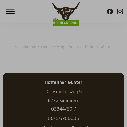
Sie sind hier:
Home
»
Mitglieder
»
Hoffellner Günter
Hoffellner Günter
Dirnsdorferweg 5
8773
kammern
03844/8017
0676/7280085