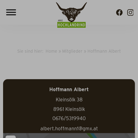
Sie sind hier:
Home
»
Mitglieder
»
Hoffmann Albert
Hoffmann Albert
Kleinsölk 38
8961
Kleinsölk
0676/5319940
albert.hoffmann1@gmx.at