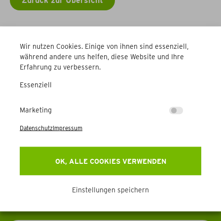
Zurück zur Übersicht
Weitere Betriebe
Wir nutzen Cookies. Einige von ihnen sind essenziell,
während andere uns helfen, diese Website und Ihre
Erfahrung zu verbessern.
Essenziell
Marketing
Newsletter
Datenschutz
Impressum
Erhalten Sie Aktuelles, Events & mehr direkt in Ihr
OK, ALLE COOKIES VERWENDEN
Postfach.
Einstellungen speichern