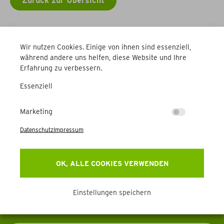
Zurück zur Übersicht
Weitere Betriebe
Wir nutzen Cookies. Einige von ihnen sind essenziell,
während andere uns helfen, diese Website und Ihre
Erfahrung zu verbessern.
Essenziell
Marketing
Newsletter
Datenschutz
Impressum
Erhalten Sie Aktuelles, Events & mehr direkt in Ihr
OK, ALLE COOKIES VERWENDEN
Postfach.
Einstellungen speichern