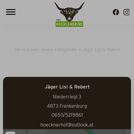
Sie sind hier:
Home
»
Mitglieder
»
Jäger Lisi & Robert
Jäger Lisi & Robert
Niederriegl 3
4873
Frankenburg
0650/5219861
hoecknerhof@outlook.at