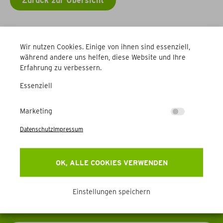
Zurück zur Übersicht
Weitere Betriebe
Wir nutzen Cookies. Einige von ihnen sind essenziell,
während andere uns helfen, diese Website und Ihre
Erfahrung zu verbessern.
Essenziell
Marketing
Newsletter
Datenschutz
Impressum
Erhalten Sie Aktuelles, Events & mehr direkt in Ihr
OK, ALLE COOKIES VERWENDEN
Postfach.
Einstellungen speichern