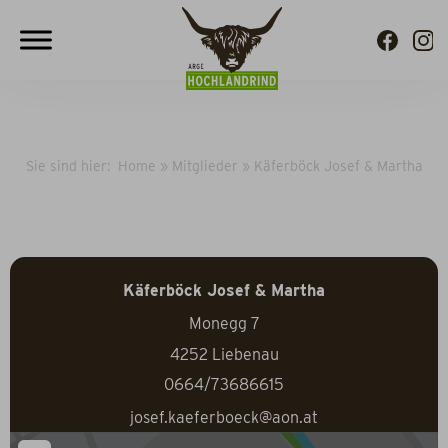
Sie sind hier:
Home
»
Mitglieder
»
Käferböck Josef & Martha
Käferböck Josef & Martha
Monegg 7
4252
Liebenau
0664/73686615
josef.kaeferboeck@aon.at