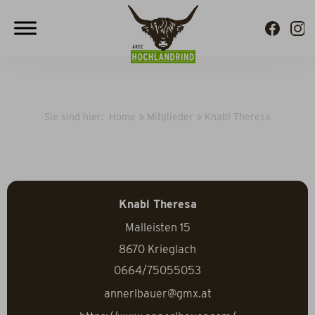
Sie sind hier:
Home
»
Mitglieder
»
Knabl Theresa
Knabl Theresa
Malleisten 15
8670
Krieglach
0664/75055053
annerlbauer@gmx.at