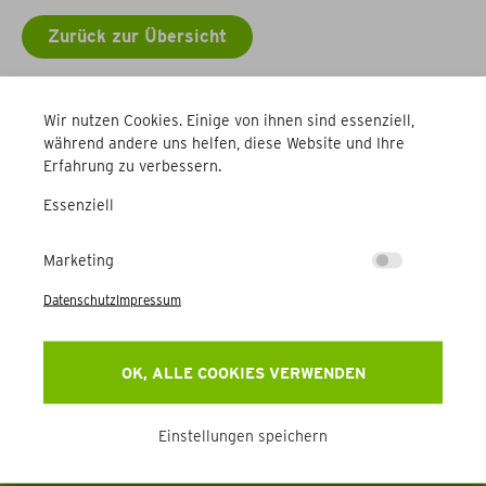
Zurück zur Übersicht
Weitere Betriebe
Wir nutzen Cookies. Einige von ihnen sind essenziell,
während andere uns helfen, diese Website und Ihre
Erfahrung zu verbessern.
Essenziell
Marketing
Datenschutz
Impressum
Newsletter
Erhalten Sie Aktuelles, Events & mehr direkt in Ihr
OK, ALLE COOKIES VERWENDEN
Postfach.
Einstellungen speichern