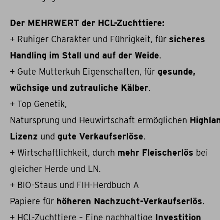
Der MEHRWERT der HCL-Zuchttiere:
+ Ruhiger Charakter und Führigkeit, für
sicheres
Handling im Stall und auf der Weide
.
+ Gute Mutterkuh Eigenschaften, für
gesunde,
wüchsige und zutrauliche Kälber
.
+ Top Genetik,
Natursprung und Heuwirtschaft ermöglichen
Highla
Lizenz
und
gute Verkaufserlöse
.
+ Wirtschaftlichkeit, durch
mehr Fleischerlös
bei
gleicher Herde und LN.
+ BIO-Staus und FIH-Herdbuch A
Papiere für
höheren Nachzucht-Verkaufserlös
.
+ HCL-Zuchttiere – Eine nachhaltige
Investition