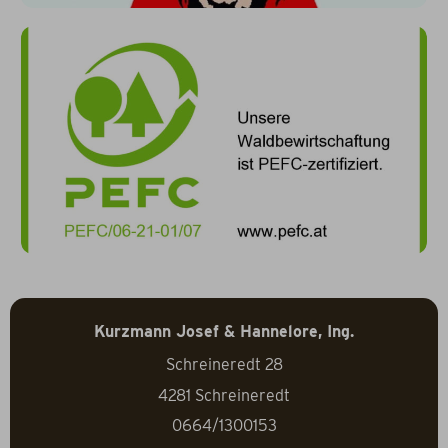
Kurzmann Josef & Hannelore, Ing.
Schreineredt 28
4281
Schreineredt
0664/1300153