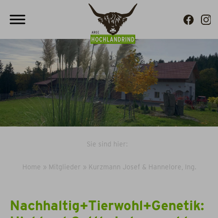
Sie sind hier:
Home
»
Mitglieder
»
Kurzmann Josef & Hannelore, Ing.
Nachhaltig+Tierwohl+Genetik: