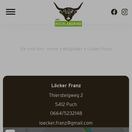
Sie sind hier:
Home
»
Mitglieder
»
Löcker Franz
Löcker Franz
Thiersteigweg 2
5412
Puch
0664/5232148
loecker.franz@gmail.com