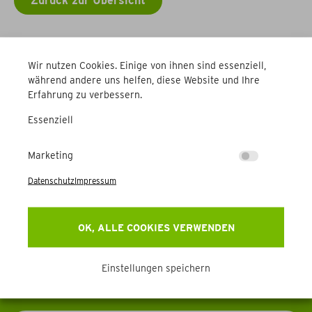
Zurück zur Übersicht
Weitere Betriebe
Wir nutzen Cookies. Einige von ihnen sind essenziell,
während andere uns helfen, diese Website und Ihre
Erfahrung zu verbessern.
Essenziell
Marketing
Newsletter
Datenschutz
Impressum
Erhalten Sie Aktuelles, Events & mehr direkt in Ihr
OK, ALLE COOKIES VERWENDEN
Postfach.
Einstellungen speichern