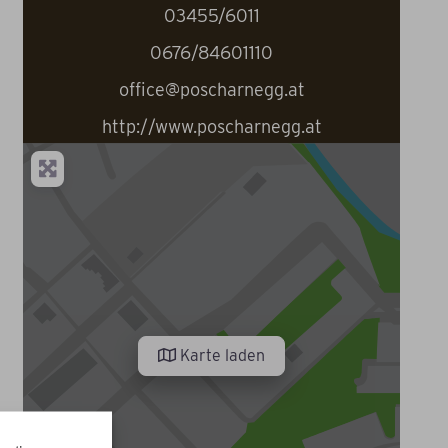
03455/6011
0676/84601110
office@poscharnegg.at
http://www.poscharnegg.at
Karte laden