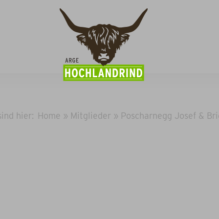
sind hier:
Home
»
Mitglieder
»
Poscharnegg Josef & Bri