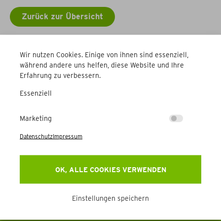
Zurück zur Übersicht
Weitere Betriebe
Wir nutzen Cookies. Einige von ihnen sind essenziell,
während andere uns helfen, diese Website und Ihre
Erfahrung zu verbessern.
Essenziell
Marketing
Datenschutz
Impressum
Newsletter
Erhalten Sie Aktuelles, Events & mehr direkt in Ihr
OK, ALLE COOKIES VERWENDEN
Postfach.
Einstellungen speichern