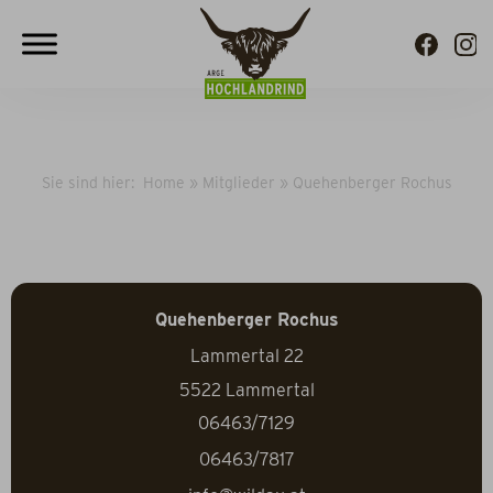
Sie sind hier:
Home
»
Mitglieder
»
Quehenberger Rochus
Quehenberger Rochus
Lammertal 22
5522
Lammertal
06463/7129
06463/7817