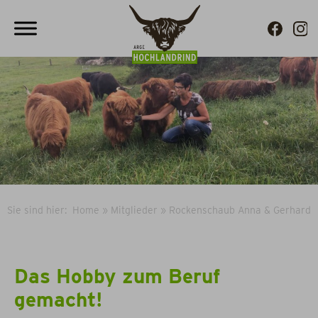
Sie sind hier:
Home
»
Mitglieder
»
Rockenschaub Anna & Gerhard
Das Hobby zum Beruf
gemacht!