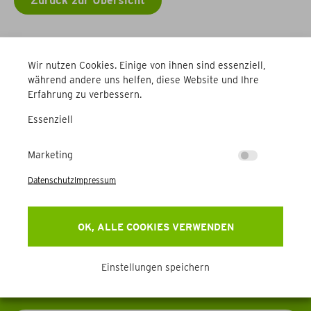
Zurück zur Übersicht
Weitere Betriebe
Wir nutzen Cookies. Einige von ihnen sind essenziell,
während andere uns helfen, diese Website und Ihre
Erfahrung zu verbessern.
Essenziell
Marketing
Newsletter
Datenschutz
Impressum
Erhalten Sie Aktuelles, Events & mehr direkt in Ihr
OK, ALLE COOKIES VERWENDEN
Postfach.
Einstellungen speichern