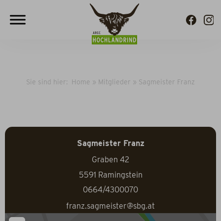
Sie sind hier:
Home
»
Mitglieder
»
Sagmeister Franz
Sagmeister Franz
Graben 42
5591
Ramingstein
0664/4300070
franz.sagmeister@sbg.at