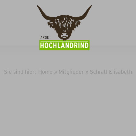
Sie sind hier:
Home
»
Mitglieder
»
Schratl Elisabeth