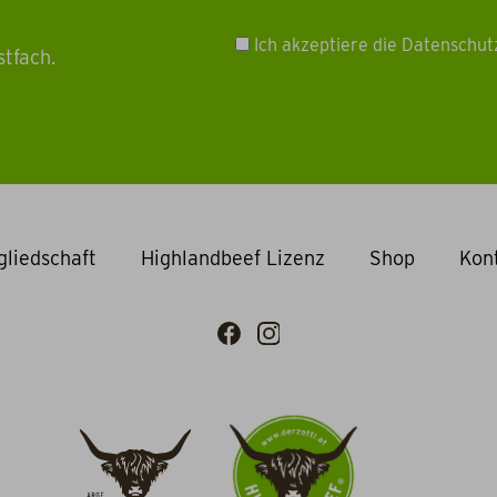
Ich akzeptiere die Datenschu
stfach.
gliedschaft
Highlandbeef Lizenz
Shop
Kon