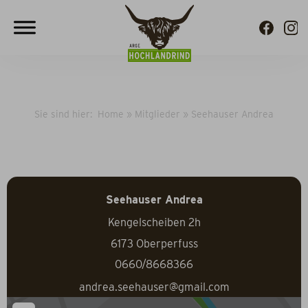
Sie sind hier:
Home
»
Mitglieder
»
Seehauser Andrea
Seehauser Andrea
Kengelscheiben 2h
6173
Oberperfuss
0660/8668366
andrea.seehauser@gmail.com