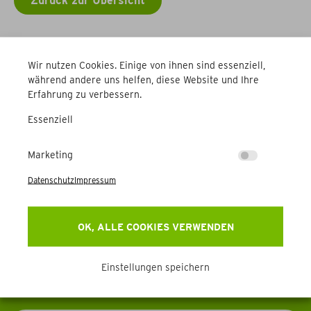
Zurück zur Übersicht
Weitere Betriebe
Wir nutzen Cookies. Einige von ihnen sind essenziell,
während andere uns helfen, diese Website und Ihre
Erfahrung zu verbessern.
Essenziell
Marketing
Newsletter
Datenschutz
Impressum
Erhalten Sie Aktuelles, Events & mehr direkt in Ihr
OK, ALLE COOKIES VERWENDEN
Postfach.
Einstellungen speichern