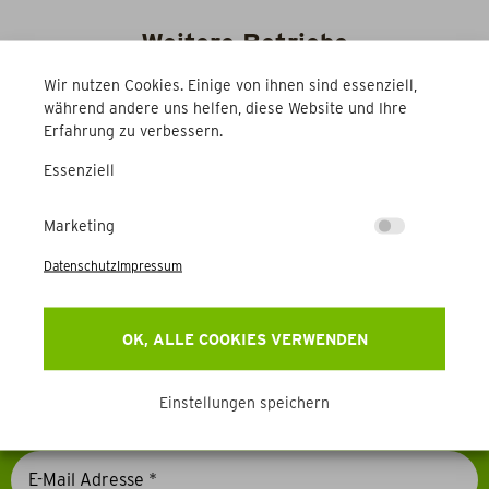
Weitere Betriebe
Wir nutzen Cookies. Einige von ihnen sind essenziell,
während andere uns helfen, diese Website und Ihre
Erfahrung zu verbessern.
Essenziell
Marketing
Newsletter
Datenschutz
Impressum
Erhalten Sie Aktuelles, Events & mehr direkt in Ihr
Postfach.
OK, ALLE COOKIES VERWENDEN
Einstellungen speichern