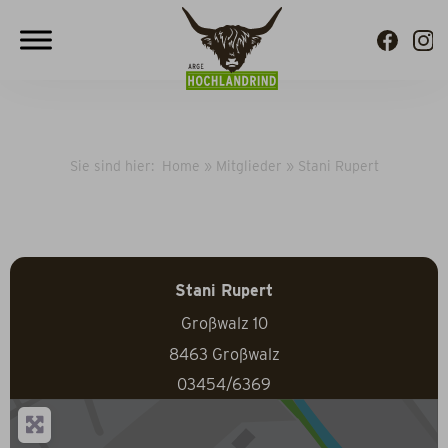
Sie sind hier:
Home
»
Mitglieder
»
Stani Rupert
Stani Rupert
Großwalz 10
8463
Großwalz
03454/6369