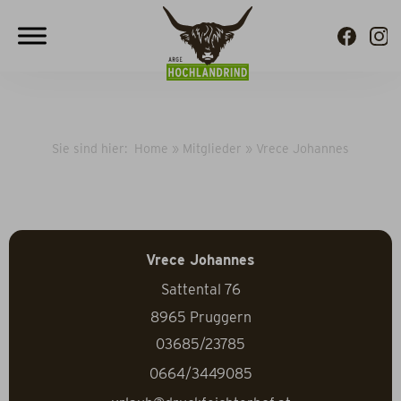
Sie sind hier:
Home
»
Mitglieder
»
Vrece Johannes
Vrece Johannes
Sattental 76
8965
Pruggern
03685/23785
0664/3449085