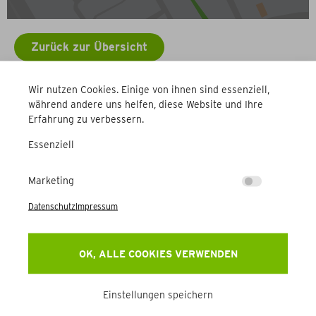
Zurück zur Übersicht
Wir nutzen Cookies. Einige von ihnen sind essenziell,
Weitere Betriebe
während andere uns helfen, diese Website und Ihre
Erfahrung zu verbessern.
Essenziell
Marketing
Datenschutz
Impressum
Newsletter
OK, ALLE COOKIES VERWENDEN
Erhalten Sie Aktuelles, Events & mehr direkt in Ihr
Postfach.
Einstellungen speichern