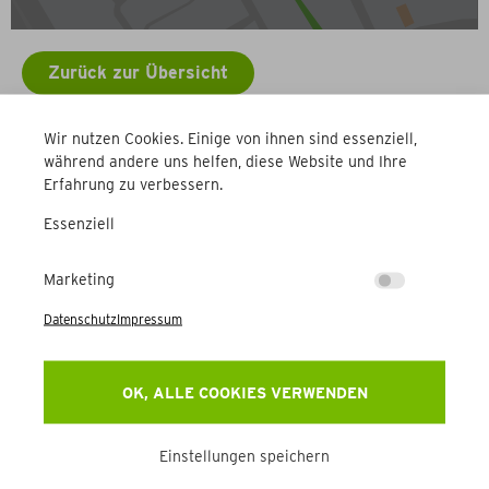
Zurück zur Übersicht
Wir nutzen Cookies. Einige von ihnen sind essenziell,
Weitere Betriebe
während andere uns helfen, diese Website und Ihre
Erfahrung zu verbessern.
Essenziell
Marketing
Datenschutz
Impressum
Newsletter
OK, ALLE COOKIES VERWENDEN
Erhalten Sie Aktuelles, Events & mehr direkt in Ihr
Postfach.
Einstellungen speichern