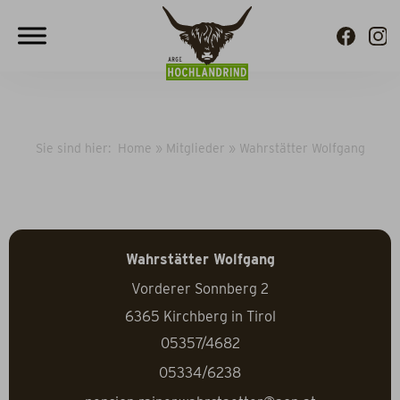
Sie sind hier:
Home
»
Mitglieder
»
Wahrstätter Wolfgang
Wahrstätter Wolfgang
Vorderer Sonnberg 2
6365
Kirchberg in Tirol
05357/4682
05334/6238