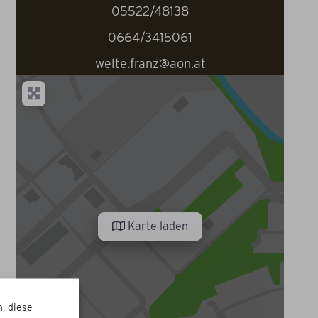
05522/48138
0664/3415061
welte.franz@aon.at
Karte laden
, diese