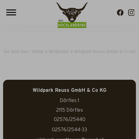
Sie sind hier:
Home
»
Mitglieder
»
Wildpark Reuss GmbH & Co KG
Wildpark Reuss GmbH & Co KG
Dörfles 1
2115
Dörfles
02576/25440
02576/2544-33