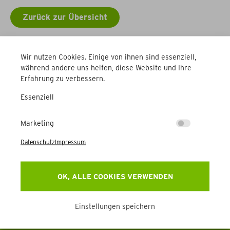
Zurück zur Übersicht
Weitere Betriebe
Wir nutzen Cookies. Einige von ihnen sind essenziell,
während andere uns helfen, diese Website und Ihre
Erfahrung zu verbessern.
Essenziell
Marketing
Datenschutz
Impressum
Newsletter
Erhalten Sie Aktuelles, Events & mehr direkt in Ihr
OK, ALLE COOKIES VERWENDEN
Postfach.
Einstellungen speichern