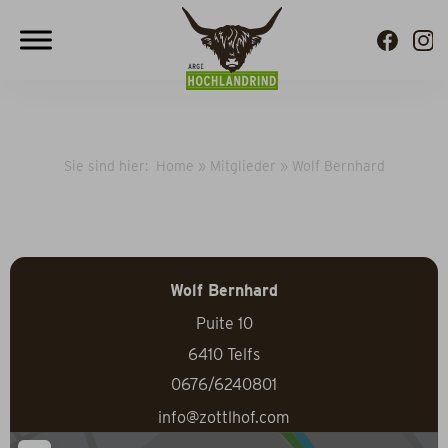
Sie sind hier:
Home
»
Mitglieder
»
Wolf Bernhard
Wolf Bernhard
Puite 10
6410
Telfs
0676/6240801
info@zottlhof.com