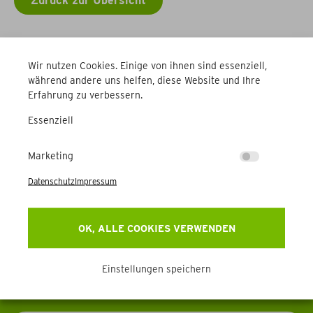
Zurück zur Übersicht
Weitere Betriebe
Wir nutzen Cookies. Einige von ihnen sind essenziell,
während andere uns helfen, diese Website und Ihre
Erfahrung zu verbessern.
Essenziell
Marketing
Newsletter
Datenschutz
Impressum
Erhalten Sie Aktuelles, Events & mehr direkt in Ihr
OK, ALLE COOKIES VERWENDEN
Postfach.
Einstellungen speichern