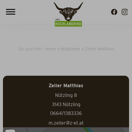
Sie sind hier:
Home
»
Mitglieder
»
Zeller Matthias
Zeller Matthias
Nützling 8
3143
Nützling
0664/1383336
m.zeller@z-et.at