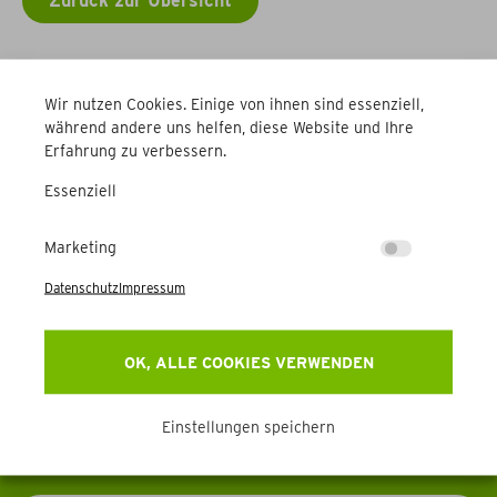
Zurück zur Übersicht
Weitere Betriebe
Wir nutzen Cookies. Einige von ihnen sind essenziell,
während andere uns helfen, diese Website und Ihre
Erfahrung zu verbessern.
Essenziell
Marketing
Newsletter
Datenschutz
Impressum
Erhalten Sie Aktuelles, Events & mehr direkt in Ihr
OK, ALLE COOKIES VERWENDEN
Postfach.
Einstellungen speichern