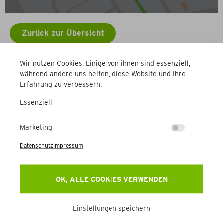
Zurück zur Übersicht
Wir nutzen Cookies. Einige von ihnen sind essenziell,
Weitere Betriebe
während andere uns helfen, diese Website und Ihre
Erfahrung zu verbessern.
Essenziell
Marketing
Datenschutz
Impressum
Newsletter
OK, ALLE COOKIES VERWENDEN
Erhalten Sie Aktuelles, Events & mehr direkt in Ihr
Postfach.
Einstellungen speichern