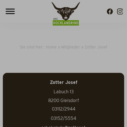
Sie sind hier:
Home
»
Mitglieder
»
Zotter Josef
Zotter Josef
Labuch 13
8200
Gleisdorf
03112/2944
03152/5554