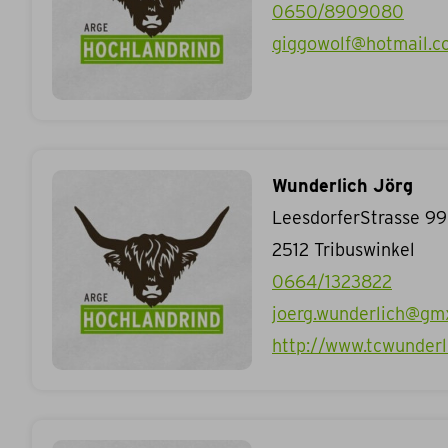
0650/8909080
giggowolf@hotmail.c
Wunderlich Jörg
LeesdorferStrasse 99
2512
Tribuswinkel
0664/1323822
joerg.wunderlich@gm
http://www.tcwunderl