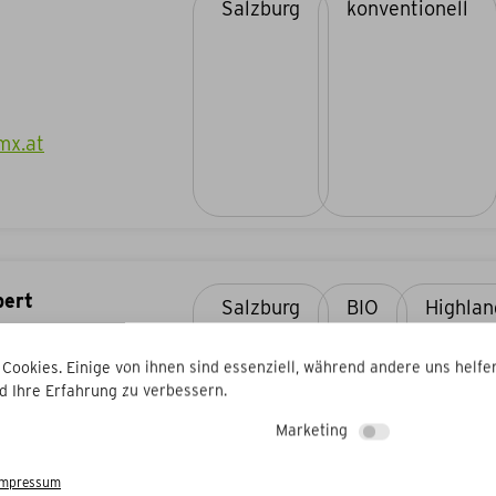
Salzburg
konventionell
mx.at
bert
Salzburg
BIO
 Cookies. Einige von ihnen sind essenziell, während andere uns helfen
llersee
d Ihre Erfahrung zu verbessern.
Marketing
ail.com
Impressum