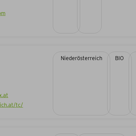
om
Niederösterreich
BIO
x.at
ich.at/tc/