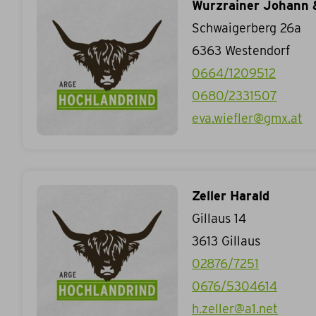
Wurzrainer Johann 
Schwaigerberg 26a
6363
Westendorf
0664/1209512
0680/2331507
eva.wiefler@gmx.at
Zeller Harald
Gillaus 14
3613
Gillaus
02876/7251
0676/5304614
h.zeller@a1.net