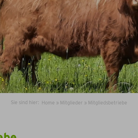
Sie sind hier:
Home
»
Mitglieder
»
Mitgliedsbetriebe
ebe