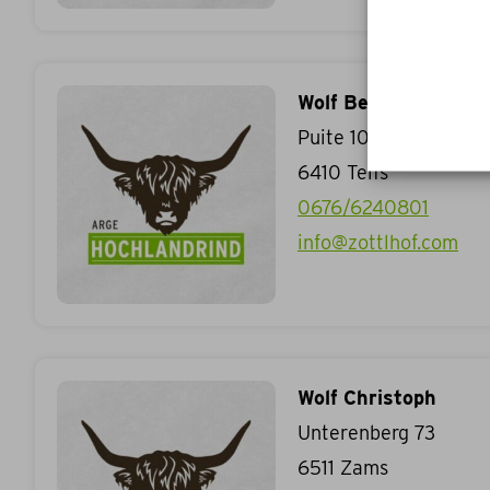
Wolf Bernhard
Puite 10
6410
Telfs
0676/6240801
info@zottlhof.com
Wolf Christoph
Unterenberg 73
6511
Zams