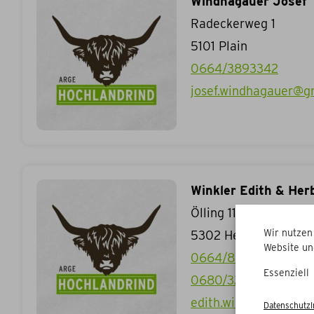
Windhagauer Josef
Radeckerweg 1
5101
Plain
0664/3893342
josef.windhagauer@g
Winkler Edith & Her
Ölling 11
Wir nutzen
5302
Henndorf am Wa
Website un
0664/8605279
Essenziell
0680/3240105
edith.winkler1971@gm
Datenschutz