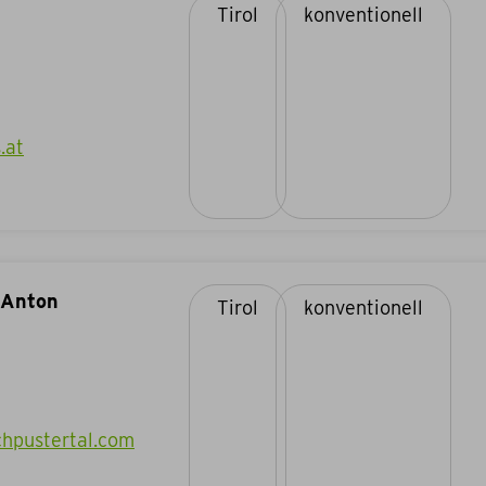
Tirol
konventionell
.at
 Anton
Tirol
konventionell
chpustertal.com