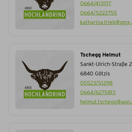
0664/4131117
0664/5222755
katharina.trieb@gmx.
Tschegg Helmut
Sankt-Ulrich-Straße 
6840
Götzis
05523/51298
0664/6275813
helmut.tschegg@aon.