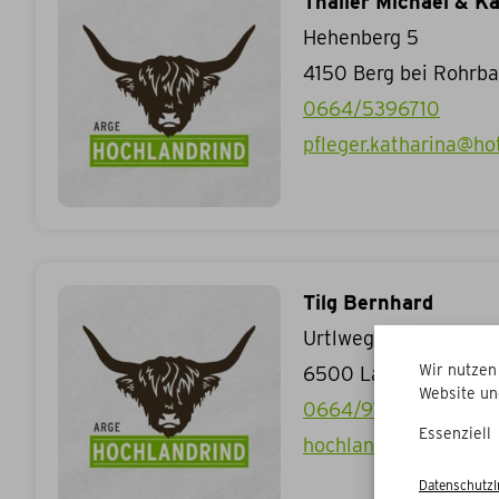
Thaller Michael & K
Hehenberg 5
4150
Berg bei Rohrb
0664/5396710
pfleger.katharina@ho
Tilg Bernhard
Urtlweg 36
Wir nutzen
6500
Landeck
Website un
0664/9734276
Essenziell
hochlandrinderzucht-
Datenschutz