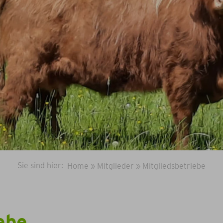
Sie sind hier:
Home
»
Mitglieder
»
Mitgliedsbetriebe
ebe