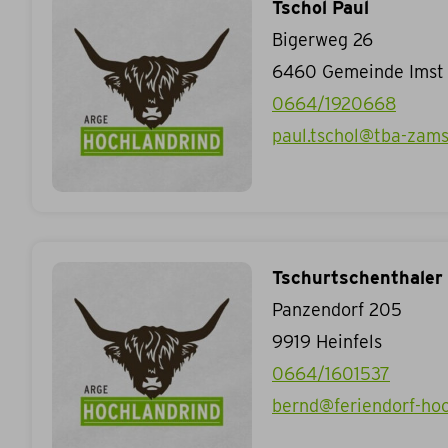
Tschol Paul
Bigerweg 26
6460
Gemeinde Imst
0664/1920668
paul.tschol@tba-zams
Tschurtschenthaler
Panzendorf 205
9919
Heinfels
0664/1601537
bernd@feriendorf-ho