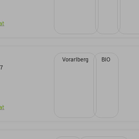
at
Vorarlberg
BIO
27
at